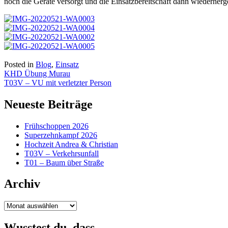
noch die Geräte versorgt und die Einsatzbereitschaft dann wiederherge
Posted in
Blog
,
Einsatz
Beitragsnavigation
KHD Übung Murau
T03V – VU mit verletzter Person
Neueste Beiträge
Frühschoppen 2026
Superzehnkampf 2026
Hochzeit Andrea & Christian
T03V – Verkehrsunfall
T01 – Baum über Straße
Archiv
Archiv
Wusstest du, dass…