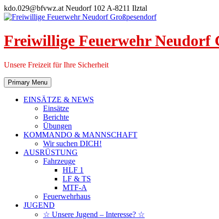
Skip
kdo.029@bfvwz.at
Neudorf 102 A-8211 Ilztal
to
content
Freiwillige Feuerwehr Neudorf
Unsere Freizeit für Ihre Sicherheit
Primary Menu
EINSÄTZE & NEWS
Einsätze
Berichte
Übungen
KOMMANDO & MANNSCHAFT
Wir suchen DICH!
AUSRÜSTUNG
Fahrzeuge
HLF 1
LF & TS
MTF-A
Feuerwehrhaus
JUGEND
☆ Unsere Jugend – Interesse? ☆