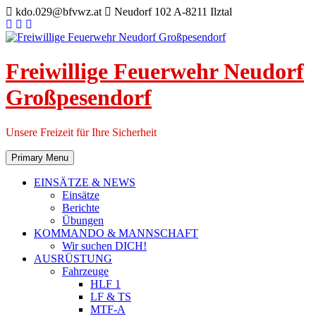
Skip
kdo.029@bfvwz.at
Neudorf 102 A-8211 Ilztal
to
content
Freiwillige Feuerwehr Neudorf
Großpesendorf
Unsere Freizeit für Ihre Sicherheit
Primary Menu
EINSÄTZE & NEWS
Einsätze
Berichte
Übungen
KOMMANDO & MANNSCHAFT
Wir suchen DICH!
AUSRÜSTUNG
Fahrzeuge
HLF 1
LF & TS
MTF-A