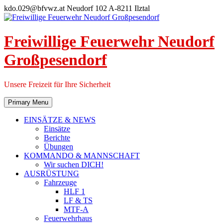
Skip
kdo.029@bfvwz.at
Neudorf 102 A-8211 Ilztal
to
content
Freiwillige Feuerwehr Neudorf
Großpesendorf
Unsere Freizeit für Ihre Sicherheit
Primary Menu
EINSÄTZE & NEWS
Einsätze
Berichte
Übungen
KOMMANDO & MANNSCHAFT
Wir suchen DICH!
AUSRÜSTUNG
Fahrzeuge
HLF 1
LF & TS
MTF-A
Feuerwehrhaus