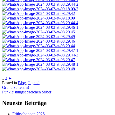
1
2
►
Posted in
Blog
,
Jugend
Beitragsnavigation
Grund zu feiern!
Funkleistungsabzeichen Silber
Neueste Beiträge
Frühschoppen 2026