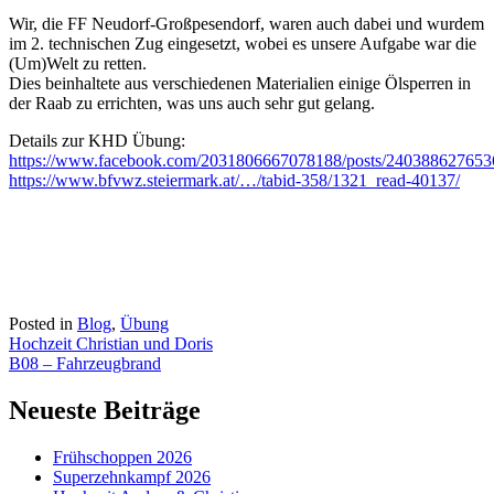
Wir, die FF Neudorf-Großpesendorf, waren auch dabei und wurdem
im 2. technischen Zug eingesetzt, wobei es unsere Aufgabe war die
(Um)Welt zu retten.
Dies beinhaltete aus verschiedenen Materialien einige Ölsperren in
der Raab zu errichten, was uns auch sehr gut gelang.
Details zur KHD Übung:
https://www.facebook.com/2031806667078188/posts/240388627653
https://www.bfvwz.steiermark.at/…/tabid-358/1321_read-40137/
Posted in
Blog
,
Übung
Beitragsnavigation
Hochzeit Christian und Doris
B08 – Fahrzeugbrand
Neueste Beiträge
Frühschoppen 2026
Superzehnkampf 2026