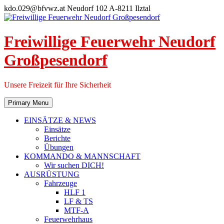
Skip
kdo.029@bfvwz.at
Neudorf 102 A-8211 Ilztal
to
content
Freiwillige Feuerwehr Neudorf
Großpesendorf
Unsere Freizeit für Ihre Sicherheit
Primary Menu
EINSÄTZE & NEWS
Einsätze
Berichte
Übungen
KOMMANDO & MANNSCHAFT
Wir suchen DICH!
AUSRÜSTUNG
Fahrzeuge
HLF 1
LF & TS
MTF-A
Feuerwehrhaus