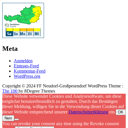
Meta
Anmelden
Eintrags-Feed
Kommentar-Feed
WordPress.org
Copyright © 2024 FF Neudorf-Großpesendorf WordPress Theme :
The 100
by 8Degree Themes
Diese Website verwendet Cookies und Analysesoftware, um diese
möglichst benutzerfreundlich zu gestalten. Durch das Bestätigen
dieser Meldung, willigen Sie in die Verwendung dieser Cookies auf
dieser Website entsprechend unserer
Datenschutzerklärung
ein.
OK
Nein
You can revoke your consent any time using the Revoke consent