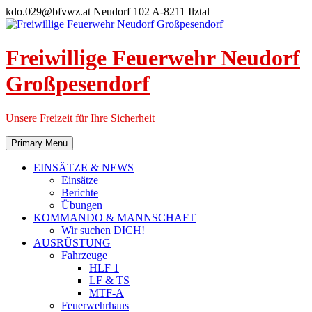
Skip
kdo.029@bfvwz.at
Neudorf 102 A-8211 Ilztal
to
content
Freiwillige Feuerwehr Neudorf
Großpesendorf
Unsere Freizeit für Ihre Sicherheit
Primary Menu
EINSÄTZE & NEWS
Einsätze
Berichte
Übungen
KOMMANDO & MANNSCHAFT
Wir suchen DICH!
AUSRÜSTUNG
Fahrzeuge
HLF 1
LF & TS
MTF-A
Feuerwehrhaus