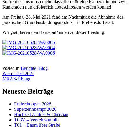
So freut es uns umso mehr, dass diese für eine Kameradin und zwei
Kameraden nun erfolgreich abgeschlossen werden konnte!
Am Freitag, 28. Mai 2021 fand am Nachmittag die Abnahme des
praktischen Grundausbildungsmoduls 1 in Prebensdorf statt.
Wir gratulieren den Kamerad*innen zu dieser Leistung!
Posted in
Berichte
,
Blog
Beitragsnavigation
Wissenstest 2021
MRAS-Übung
Neueste Beiträge
Frühschoppen 2026
Superzehnkampf 2026
Hochzeit Andrea & Christian
T03V – Verkehrsunfall
T01 – Baum über Straße