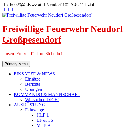
Skip
kdo.029@bfvwz.at
Neudorf 102 A-8211 Ilztal
to
content
Freiwillige Feuerwehr Neudorf
Großpesendorf
Unsere Freizeit für Ihre Sicherheit
Primary Menu
EINSÄTZE & NEWS
Einsätze
Berichte
Übungen
KOMMANDO & MANNSCHAFT
Wir suchen DICH!
AUSRÜSTUNG
Fahrzeuge
HLF 1
LF & TS
MTF-A