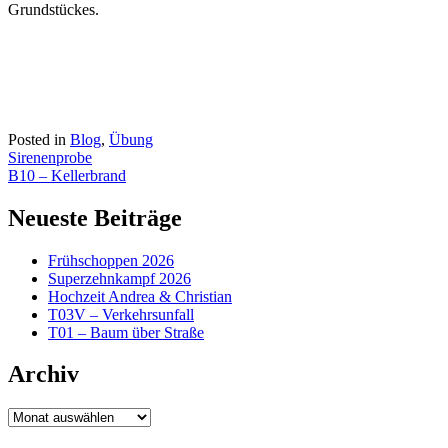
Grundstückes.
Posted in
Blog
,
Übung
Beitragsnavigation
Sirenenprobe
B10 – Kellerbrand
Neueste Beiträge
Frühschoppen 2026
Superzehnkampf 2026
Hochzeit Andrea & Christian
T03V – Verkehrsunfall
T01 – Baum über Straße
Archiv
Archiv