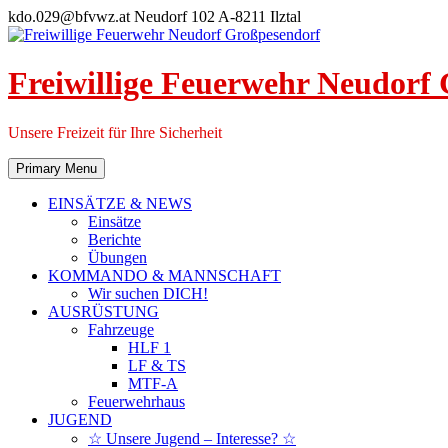
Skip
kdo.029@bfvwz.at
Neudorf 102 A-8211 Ilztal
to
content
Freiwillige Feuerwehr Neudorf
Unsere Freizeit für Ihre Sicherheit
Primary Menu
EINSÄTZE & NEWS
Einsätze
Berichte
Übungen
KOMMANDO & MANNSCHAFT
Wir suchen DICH!
AUSRÜSTUNG
Fahrzeuge
HLF 1
LF & TS
MTF-A
Feuerwehrhaus
JUGEND
☆ Unsere Jugend – Interesse? ☆