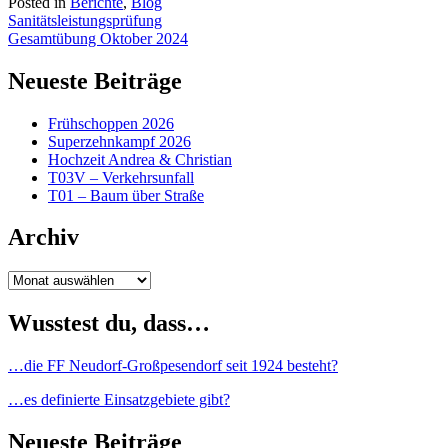
Posted in
Berichte
,
Blog
Beitragsnavigation
Sanitätsleistungsprüfung
Gesamtübung Oktober 2024
Neueste Beiträge
Frühschoppen 2026
Superzehnkampf 2026
Hochzeit Andrea & Christian
T03V – Verkehrsunfall
T01 – Baum über Straße
Archiv
Archiv
Wusstest du, dass…
…die FF Neudorf-Großpesendorf seit 1924 besteht?
…es definierte Einsatzgebiete gibt?
Neueste Beiträge