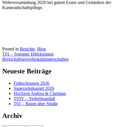
Wehrversammlung 2020 bei gutem Essen und Getränken der
Kameradschaftspflege.
Posted in
Berichte
,
Blog
Beitragsnavigation
T01 – Sonstige Hilfeleistung
Bereichsfeuerwehrskimeisterschaften
Neueste Beiträge
Frühschoppen 2026
Superzehnkampf 2026
Hochzeit Andrea & Christian
T03V – Verkehrsunfall
T01 – Baum über Straße
Archiv