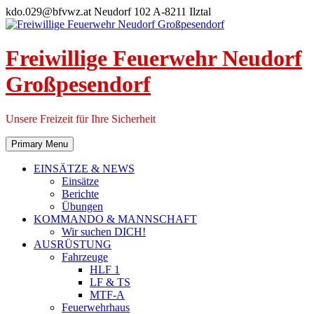
Skip
kdo.029@bfvwz.at
Neudorf 102 A-8211 Ilztal
to
content
Freiwillige Feuerwehr Neudorf
Großpesendorf
Unsere Freizeit für Ihre Sicherheit
Primary Menu
EINSÄTZE & NEWS
Einsätze
Berichte
Übungen
KOMMANDO & MANNSCHAFT
Wir suchen DICH!
AUSRÜSTUNG
Fahrzeuge
HLF 1
LF & TS
MTF-A
Feuerwehrhaus