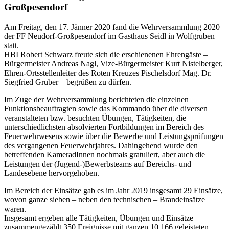
Großpesendorf
Am Freitag, den 17. Jänner 2020 fand die Wehrversammlung 2020
der FF Neudorf-Großpesendorf im Gasthaus Seidl in Wolfgruben
statt.
HBI Robert Schwarz freute sich die erschienenen Ehrengäste –
Bürgermeister Andreas Nagl, Vize-Bürgermeister Kurt Nistelberger,
Ehren-Ortsstellenleiter des Roten Kreuzes Pischelsdorf Mag. Dr.
Siegfried Gruber – begrüßen zu dürfen.
Im Zuge der Wehrversammlung berichteten die einzelnen
Funktionsbeauftragten sowie das Kommando über die diversen
veranstalteten bzw. besuchten Übungen, Tätigkeiten, die
unterschiedlichsten absolvierten Fortbildungen im Bereich des
Feuerwehrwesens sowie über die Bewerbe und Leistungsprüfungen
des vergangenen Feuerwehrjahres. Dahingehend wurde den
betreffenden KameradInnen nochmals gratuliert, aber auch die
Leistungen der (Jugend-)Bewerbsteams auf Bereichs- und
Landesebene hervorgehoben.
Im Bereich der Einsätze gab es im Jahr 2019 insgesamt 29 Einsätze,
wovon ganze sieben – neben den technischen – Brandeinsätze
waren.
Insgesamt ergeben alle Tätigkeiten, Übungen und Einsätze
zusammengezählt 350 Ereignisse mit ganzen 10.166 geleisteten