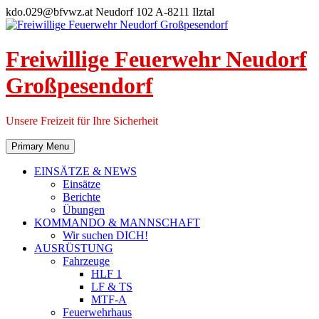
Skip
kdo.029@bfvwz.at
Neudorf 102 A-8211 Ilztal
to
content
Freiwillige Feuerwehr Neudorf
Großpesendorf
Unsere Freizeit für Ihre Sicherheit
Primary Menu
EINSÄTZE & NEWS
Einsätze
Berichte
Übungen
KOMMANDO & MANNSCHAFT
Wir suchen DICH!
AUSRÜSTUNG
Fahrzeuge
HLF 1
LF & TS
MTF-A
Feuerwehrhaus