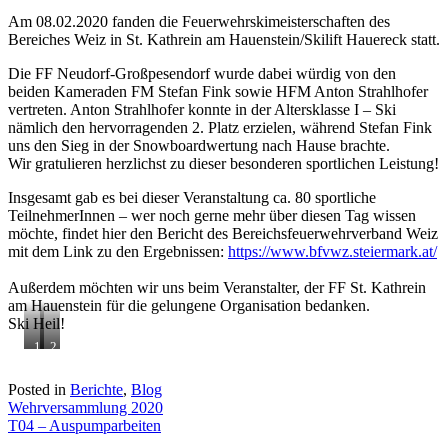
Am 08.02.2020 fanden die Feuerwehrskimeisterschaften des
Bereiches Weiz in St. Kathrein am Hauenstein/Skilift Hauereck statt.
Die FF Neudorf-Großpesendorf wurde dabei würdig von den
beiden Kameraden FM Stefan Fink sowie HFM Anton Strahlhofer
vertreten. Anton Strahlhofer konnte in der Altersklasse I – Ski
nämlich den hervorragenden 2. Platz erzielen, während Stefan Fink
uns den Sieg in der Snowboardwertung nach Hause brachte.
Wir gratulieren herzlichst zu dieser besonderen sportlichen Leistung!
Insgesamt gab es bei dieser Veranstaltung ca. 80 sportliche
TeilnehmerInnen – wer noch gerne mehr über diesen Tag wissen
möchte, findet hier den Bericht des Bereichsfeuerwehrverband Weiz
mit dem Link zu den Ergebnissen:
https://www.bfvwz.steiermark.at/
Außerdem möchten wir uns beim Veranstalter, der FF St. Kathrein
am Hauenstein für die gelungene Organisation bedanken.
Ski Heil!
1.
2.
Platz
Platz
FM
HLM
Posted in
Berichte
,
Blog
Stefan
Anton
Beitragsnavigation
Wehrversammlung 2020
Fink
Strahlhofer
T04 – Auspumparbeiten