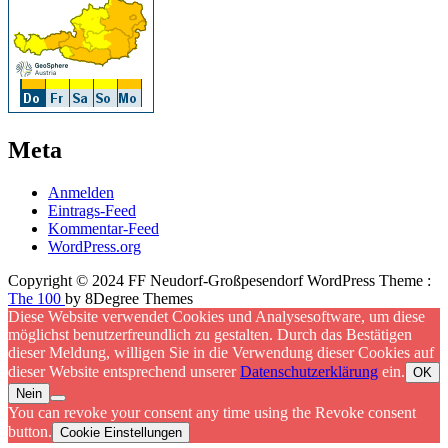
Meta
Anmelden
Eintrags-Feed
Kommentar-Feed
WordPress.org
Copyright © 2024 FF Neudorf-Großpesendorf WordPress Theme :
The 100
by 8Degree Themes
Diese Website verwendet Cookies und Analysesoftware, um diese
möglichst benutzerfreundlich zu gestalten. Durch das Bestätigen
dieser Meldung, willigen Sie in die Verwendung dieser Cookies auf
dieser Website entsprechend unserer
Datenschutzerklärung
ein.
OK
Nein
You can revoke your consent any time using the Revoke consent
button.
Cookie Einstellungen