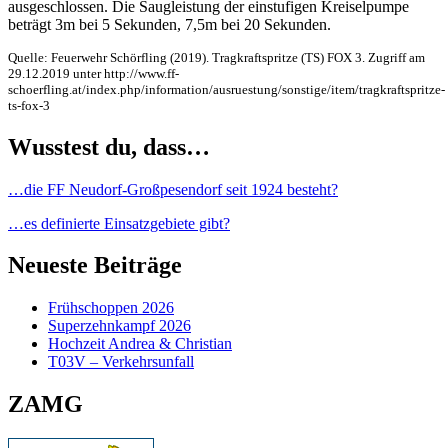
ausgeschlossen. Die Saugleistung der einstufigen Kreiselpumpe
beträgt 3m bei 5 Sekunden, 7,5m bei 20 Sekunden.
Quelle: Feuerwehr Schörfling (2019). Tragkraftspritze (TS) FOX 3. Zugriff am
29.12.2019 unter http://www.ff-
schoerfling.at/index.php/information/ausruestung/sonstige/item/tragkraftspritze-
ts-fox-3
Wusstest du, dass…
…die FF Neudorf-Großpesendorf seit 1924 besteht?
…es definierte Einsatzgebiete gibt?
Neueste Beiträge
Frühschoppen 2026
Superzehnkampf 2026
Hochzeit Andrea & Christian
T03V – Verkehrsunfall
ZAMG