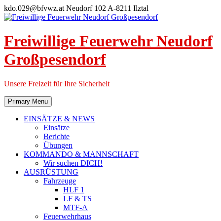
Skip
kdo.029@bfvwz.at
Neudorf 102 A-8211 Ilztal
to
content
Freiwillige Feuerwehr Neudorf
Großpesendorf
Unsere Freizeit für Ihre Sicherheit
Primary Menu
EINSÄTZE & NEWS
Einsätze
Berichte
Übungen
KOMMANDO & MANNSCHAFT
Wir suchen DICH!
AUSRÜSTUNG
Fahrzeuge
HLF 1
LF & TS
MTF-A
Feuerwehrhaus