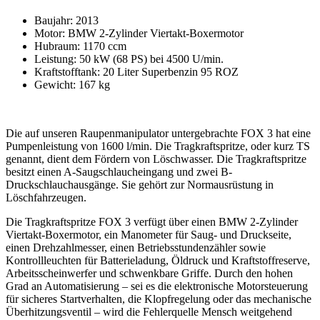
Baujahr: 2013
Motor: BMW 2-Zylinder Viertakt-Boxermotor
Hubraum: 1170 ccm
Leistung: 50 kW (68 PS) bei 4500 U/min.
Kraftstofftank: 20 Liter Superbenzin 95 ROZ
Gewicht: 167 kg
Die auf unseren Raupenmanipulator untergebrachte FOX 3 hat eine
Pumpenleistung von 1600 l/min. Die Tragkraftspritze, oder kurz TS
genannt, dient dem Fördern von Löschwasser. Die Tragkraftspritze
besitzt einen A-Saugschlaucheingang und zwei B-
Druckschlauchausgänge. Sie gehört zur Normausrüstung in
Löschfahrzeugen.
Die Tragkraftspritze FOX 3 verfügt über einen BMW 2-Zylinder
Viertakt-Boxermotor, ein Manometer für Saug- und Druckseite,
einen Drehzahlmesser, einen Betriebsstundenzähler sowie
Kontrollleuchten für Batterieladung, Öldruck und Kraftstoffreserve,
Arbeitsscheinwerfer und schwenkbare Griffe. Durch den hohen
Grad an Automatisierung – sei es die elektronische Motorsteuerung
für sicheres Startverhalten, die Klopfregelung oder das mechanische
Überhitzungsventil – wird die Fehlerquelle Mensch weitgehend