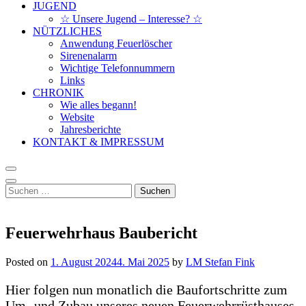
JUGEND
☆ Unsere Jugend – Interesse? ☆
NÜTZLICHES
Anwendung Feuerlöscher
Sirenenalarm
Wichtige Telefonnummern
Links
CHRONIK
Wie alles begann!
Website
Jahresberichte
KONTAKT & IMPRESSUM
Suchen
nach:
Feuerwehrhaus Baubericht
Posted on
1. August 2024
4. Mai 2025
by
LM Stefan Fink
Hier folgen nun monatlich die Baufortschritte zum
Um- und Zubau unseres neuen Feuerwehrrüsthauses.