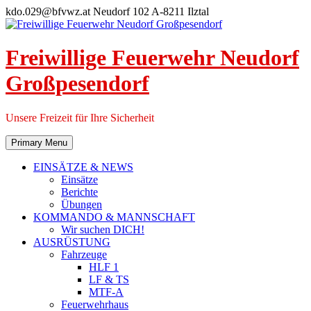
Skip
kdo.029@bfvwz.at
Neudorf 102 A-8211 Ilztal
to
content
Freiwillige Feuerwehr Neudorf
Großpesendorf
Unsere Freizeit für Ihre Sicherheit
Primary Menu
EINSÄTZE & NEWS
Einsätze
Berichte
Übungen
KOMMANDO & MANNSCHAFT
Wir suchen DICH!
AUSRÜSTUNG
Fahrzeuge
HLF 1
LF & TS
MTF-A
Feuerwehrhaus