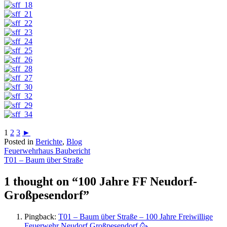
1
2
3
►
Posted in
Berichte
,
Blog
Beitragsnavigation
Feuerwehrhaus Baubericht
T01 – Baum über Straße
1 thought on “
100 Jahre FF Neudorf-
Großpesendorf
”
Pingback:
T01 – Baum über Straße – 100 Jahre Freiwillige
Feuerwehr Neudorf Großpesendorf 🥳