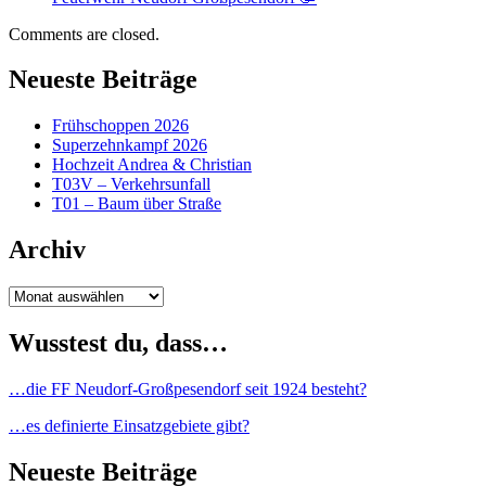
Comments are closed.
Neueste Beiträge
Frühschoppen 2026
Superzehnkampf 2026
Hochzeit Andrea & Christian
T03V – Verkehrsunfall
T01 – Baum über Straße
Archiv
Archiv
Wusstest du, dass…
…die FF Neudorf-Großpesendorf seit 1924 besteht?
…es definierte Einsatzgebiete gibt?
Neueste Beiträge