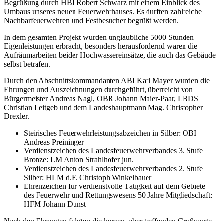
Begrüßung durch HBI Robert Schwarz mit einem Einblick des
Umbaus unseres neuen Feuerwehrhauses. Es durften zahlreiche
Nachbarfeuerwehren und Festbesucher begrüßt werden.
In dem gesamten Projekt wurden unglaubliche 5000 Stunden
Eigenleistungen erbracht, besonders herausfordernd waren die
Aufräumarbeiten beider Hochwassereinsätze, die auch das Gebäude
selbst betrafen.
Durch den Abschnittskommandanten ABI Karl Mayer wurden die
Ehrungen und Auszeichnungen durchgeführt, überreicht von
Bürgermeister Andreas Nagl, OBR Johann Maier-Paar, LBDS
Christian Leitgeb und dem Landeshauptmann Mag. Christopher
Drexler.
Steirisches Feuerwehrleistungsabzeichen in Silber: OBI
Andreas Preininger
Verdienstzeichen des Landesfeuerwehrverbandes 3. Stufe
Bronze: LM Anton Strahlhofer jun.
Verdienstzeichen des Landesfeuerwehrverbandes 2. Stufe
Silber: HLM d.F. Christoph Winkelbauer
Ehrenzeichen für verdienstvolle Tätigkeit auf dem Gebiete
des Feuerwehr und Rettungswesens 50 Jahre Mitgliedschaft:
HFM Johann Dunst
Nach den Ehrungen folgten die kurzen, aber treffenden Grußworte