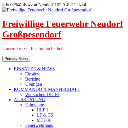
Skip
kdo.029@bfvwz.at
Neudorf 102 A-8211 Ilztal
to
content
Freiwillige Feuerwehr Neudorf
Großpesendorf
Unsere Freizeit für Ihre Sicherheit
Primary Menu
EINSÄTZE & NEWS
Einsätze
Berichte
Übungen
KOMMANDO & MANNSCHAFT
Wir suchen DICH!
AUSRÜSTUNG
Fahrzeuge
HLF 1
LF & TS
MTF-A
Feuerwehrhaus