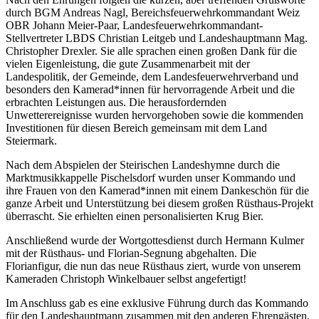
durch BGM Andreas Nagl, Bereichsfeuerwehrkommandant Weiz
OBR Johann Meier-Paar, Landesfeuerwehrkommandant-
Stellvertreter LBDS Christian Leitgeb und Landeshauptmann Mag.
Christopher Drexler. Sie alle sprachen einen großen Dank für die
vielen Eigenleistung, die gute Zusammenarbeit mit der
Landespolitik, der Gemeinde, dem Landesfeuerwehrverband und
besonders den Kamerad*innen für hervorragende Arbeit und die
erbrachten Leistungen aus. Die herausfordernden
Unwetterereignisse wurden hervorgehoben sowie die kommenden
Investitionen für diesen Bereich gemeinsam mit dem Land
Steiermark.
Nach dem Abspielen der Steirischen Landeshymne durch die
Marktmusikkappelle Pischelsdorf wurden unser Kommando und
ihre Frauen von den Kamerad*innen mit einem Dankeschön für die
ganze Arbeit und Unterstützung bei diesem großen Rüsthaus-Projekt
überrascht. Sie erhielten einen personalisierten Krug Bier.
Anschließend wurde der Wortgottesdienst durch Hermann Kulmer
mit der Rüsthaus- und Florian-Segnung abgehalten. Die
Florianfigur, die nun das neue Rüsthaus ziert, wurde von unserem
Kameraden Christoph Winkelbauer selbst angefertigt!
Im Anschluss gab es eine exklusive Führung durch das Kommando
für den Landeshauptmann zusammen mit den anderen Ehrengästen,