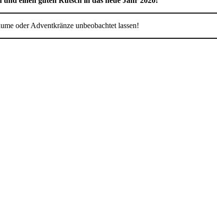
 und einen guten Rutsch in das neue Jahr 2020!
bäume oder Adventkränze unbeobachtet lassen!