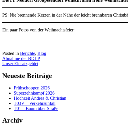
Die FF Neudorf Großpesendorf wünscht allen frohe Weihnachten
PS: Nie brennende Kerzen in der Nähe der leicht brennbaren Christ
Ein paar Fotos von der Weihnachtsfeier:
Posted in
Berichte
,
Blog
Beitragsnavigation
Abnahme der BDLP
Unser Einsatzgebiet
Neueste Beiträge
Frühschoppen 2026
Superzehnkampf 2026
Hochzeit Andrea & Christian
T03V – Verkehrsunfall
T01 – Baum über Straße
Archiv