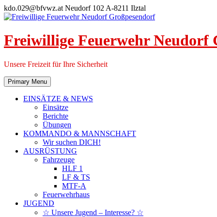
Skip
kdo.029@bfvwz.at
Neudorf 102 A-8211 Ilztal
to
content
Freiwillige Feuerwehr Neudorf
Unsere Freizeit für Ihre Sicherheit
Primary Menu
EINSÄTZE & NEWS
Einsätze
Berichte
Übungen
KOMMANDO & MANNSCHAFT
Wir suchen DICH!
AUSRÜSTUNG
Fahrzeuge
HLF 1
LF & TS
MTF-A
Feuerwehrhaus
JUGEND
☆ Unsere Jugend – Interesse? ☆