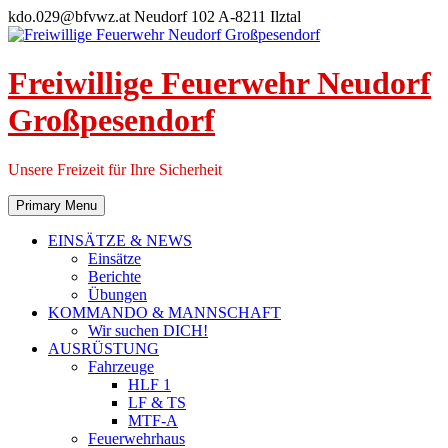
Skip
kdo.029@bfvwz.at
Neudorf 102 A-8211 Ilztal
to
content
Freiwillige Feuerwehr Neudorf
Großpesendorf
Unsere Freizeit für Ihre Sicherheit
Primary Menu
EINSÄTZE & NEWS
Einsätze
Berichte
Übungen
KOMMANDO & MANNSCHAFT
Wir suchen DICH!
AUSRÜSTUNG
Fahrzeuge
HLF 1
LF & TS
MTF-A
Feuerwehrhaus