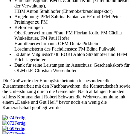
Ehrendienstgrade: BM d.V. Johann Kohl (Ehrenbrandmeister
der Verwaltung),
HBM Anton Strahlhofer (Ehrenoberbrandinspektor)
Angelobung: PFM Sabrina Fabian zu FF und JFM Peter
Preininger zu FM
Beförderungen
Oberfeuerwehrmann*frau: FM Florian Kolb, FM Cäcilia
Winkelbauer, FM Paul Hofer
Hauptfeuerwehrmann: OFM Deniz Pirkheim
Löschmeisterin des Fachdienstes: FM Edina Pußwald
50 Jahre Mitgliedschaft: EOBI Anton Strahlhofer und HFM
Erich Jagerhofer
Dank für seine Leistungen im Ausschuss: Geschenkskorb für
OLM d.F. Christian Wiesenhofer
Die Grußworte der Ehrengäste betonten insbesondere die
Zusammenarbeit mit den Nachbarwehren, die Kameradschaft sowie
die Unterstützung durch die Gemeinde. Nach allfälligen Punkten
schloss Kommandant Robert Schwarz die Wehrversammlung mit
einem „Danke und Gut Heil“ bevor noch ein wenig die
Kameradschaft gepflegt wurde.