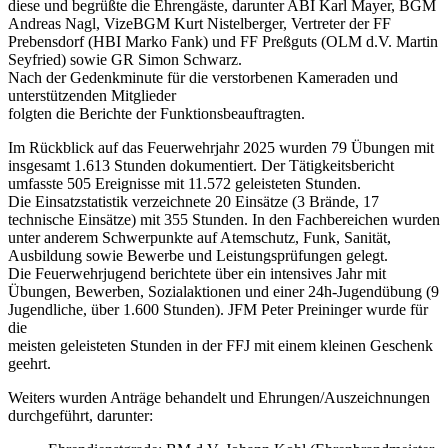
diese und begrüßte die Ehrengäste, darunter ABI Karl Mayer, BGM
Andreas Nagl, VizeBGM Kurt Nistelberger, Vertreter der FF
Prebensdorf (HBI Marko Fank) und FF Preßguts (OLM d.V. Martin
Seyfried) sowie GR Simon Schwarz.
Nach der Gedenkminute für die verstorbenen Kameraden und
unterstützenden Mitglieder
folgten die Berichte der Funktionsbeauftragten.
Im Rückblick auf das Feuerwehrjahr 2025 wurden 79 Übungen mit
insgesamt 1.613 Stunden dokumentiert. Der Tätigkeitsbericht
umfasste 505 Ereignisse mit 11.572 geleisteten Stunden.
Die Einsatzstatistik verzeichnete 20 Einsätze (3 Brände, 17
technische Einsätze) mit 355 Stunden. In den Fachbereichen wurden
unter anderem Schwerpunkte auf Atemschutz, Funk, Sanität,
Ausbildung sowie Bewerbe und Leistungsprüfungen gelegt.
Die Feuerwehrjugend berichtete über ein intensives Jahr mit
Übungen, Bewerben, Sozialaktionen und einer 24h-Jugendübung (9
Jugendliche, über 1.600 Stunden). JFM Peter Preininger wurde für
die
meisten geleisteten Stunden in der FFJ mit einem kleinen Geschenk
geehrt.
Weiters wurden Anträge behandelt und Ehrungen/Auszeichnungen
durchgeführt, darunter: