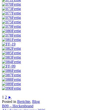
1
2
►
Posted in
Berichte
,
Blog
Beitragsnavigation
B09 – Heckenbrand