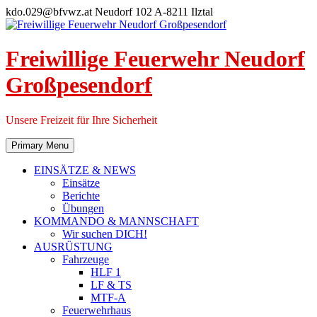
Skip
kdo.029@bfvwz.at
Neudorf 102 A-8211 Ilztal
to
content
Freiwillige Feuerwehr Neudorf
Großpesendorf
Unsere Freizeit für Ihre Sicherheit
Primary Menu
EINSÄTZE & NEWS
Einsätze
Berichte
Übungen
KOMMANDO & MANNSCHAFT
Wir suchen DICH!
AUSRÜSTUNG
Fahrzeuge
HLF 1
LF & TS
MTF-A
Feuerwehrhaus