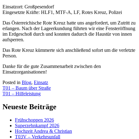
Einsatzort: Großpesendorf
Eingesetzte Kräfte: HLF1, MTF-A, LF, Rotes Kreuz, Polizei
Das Österreichische Rote Kreuz hatte uns angefordert, um Zutritt zu
erlangen. Nach der Lageerkundung führten wir eine Fensteröffnung
im Erdgeschoß durch und konnten dadurch die Haustür von innen
aufsperren.
Das Rote Kreuz kümmerte sich anschließend sofort um die verletzte
Person.
Danke für die gute Zusammenarbeit zwischen den
Einsatzorganisationen!
Posted in
Blog
,
Einsatz
Beitragsnavigation
T01 – Baum über Straße
T01 – Hilfeleistung
Neueste Beiträge
Frühschoppen 2026
Superzehnkampf 2026
Hochzeit Andrea & Christian
T03V – Verkehrsunfall