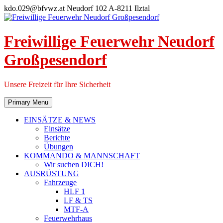
Skip
kdo.029@bfvwz.at
Neudorf 102 A-8211 Ilztal
to
content
Freiwillige Feuerwehr Neudorf
Großpesendorf
Unsere Freizeit für Ihre Sicherheit
Primary Menu
EINSÄTZE & NEWS
Einsätze
Berichte
Übungen
KOMMANDO & MANNSCHAFT
Wir suchen DICH!
AUSRÜSTUNG
Fahrzeuge
HLF 1
LF & TS
MTF-A
Feuerwehrhaus