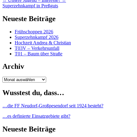
Beitragsnavigation
☆ Unsere Jugend – Interesse? ☆
Superzehnkampf in Preßguts
Neueste Beiträge
Frühschoppen 2026
Superzehnkampf 2026
Hochzeit Andrea & Christian
T03V – Verkehrsunfall
T01 – Baum über Straße
Archiv
Archiv
Wusstest du, dass…
…die FF Neudorf-Großpesendorf seit 1924 besteht?
…es definierte Einsatzgebiete gibt?
Neueste Beiträge