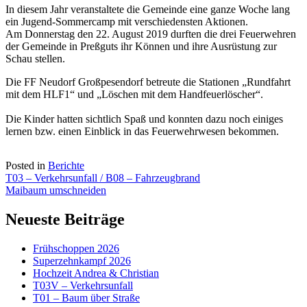
In diesem Jahr veranstaltete die Gemeinde eine ganze Woche lang
ein Jugend-Sommercamp mit verschiedensten Aktionen.
Am Donnerstag den 22. August 2019 durften die drei Feuerwehren
der Gemeinde in Preßguts ihr Können und ihre Ausrüstung zur
Schau stellen.
Die FF Neudorf Großpesendorf betreute die Stationen „Rundfahrt
mit dem HLF1“ und „Löschen mit dem Handfeuerlöscher“.
Die Kinder hatten sichtlich Spaß und konnten dazu noch einiges
lernen bzw. einen Einblick in das Feuerwehrwesen bekommen.
Posted in
Berichte
Beitragsnavigation
T03 – Verkehrsunfall / B08 – Fahrzeugbrand
Maibaum umschneiden
Neueste Beiträge
Frühschoppen 2026
Superzehnkampf 2026
Hochzeit Andrea & Christian
T03V – Verkehrsunfall
T01 – Baum über Straße