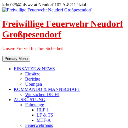
Skip
kdo.029@bfvwz.at
Neudorf 102 A-8211 Ilztal
to
content
Freiwillige Feuerwehr Neudorf
Großpesendorf
Unsere Freizeit für Ihre Sicherheit
Primary Menu
EINSÄTZE & NEWS
Einsätze
Berichte
Übungen
KOMMANDO & MANNSCHAFT
Wir suchen DICH!
AUSRÜSTUNG
Fahrzeuge
HLF 1
LF & TS
MTF-A
Feuerwehrhaus