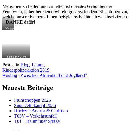
Menschen zu helfen und zu retten ist oberstes Gebot bei der
Feuerwehr, daher bereiteten wir einige verschiedene Situationen vor,
welche unsere KameradInnen beispiellos beübten bzw. absolvierten
– DANKE dafür!
Keine
Sorge,
das
ist
kein
echtes
Blut!
Ein Dank an
unsere
Posted in
Blog
,
Übung
Sanitätsbeauftragte
Beitragsnavigation
Kinderpolizeiaktion 2019
für die
Ausarbeitung
Ausflug „Zwischen Almenland und Joglland“
dieser Übung!
Neueste Beiträge
Frühschoppen 2026
Superzehnkampf 2026
Hochzeit Andrea & Christian
T03V – Verkehrsunfall
T01 – Baum über Straße