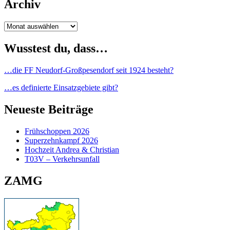
Archiv
Archiv
Wusstest du, dass…
…die FF Neudorf-Großpesendorf seit 1924 besteht?
…es definierte Einsatzgebiete gibt?
Neueste Beiträge
Frühschoppen 2026
Superzehnkampf 2026
Hochzeit Andrea & Christian
T03V – Verkehrsunfall
ZAMG