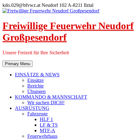
Skip
kdo.029@bfvwz.at
Neudorf 102 A-8211 Ilztal
to
content
Freiwillige Feuerwehr Neudorf
Großpesendorf
Unsere Freizeit für Ihre Sicherheit
Primary Menu
EINSÄTZE & NEWS
Einsätze
Berichte
Übungen
KOMMANDO & MANNSCHAFT
Wir suchen DICH!
AUSRÜSTUNG
Fahrzeuge
HLF 1
LF & TS
MTF-A
Feuerwehrhaus