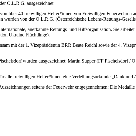
der Ö.L.R.G. ausgezeichnet.
on über 40 freiwilligen Helfer*innen von Freiwilligen Feuerwehren 
ngen wurden von der Ö.L.R.G. (Österreichische Lebens-Rettungs-Gesell
nternationale, anerkannte Rettungs- und Hilfsorganisation. Sie arbeitet
ion Ukraine Flüchtlinge).
sam mit der 1. Vizepräsidentin BRR Beate Reichl sowie der 4. Vize
schelsdorf wurden ausgezeichnet: Martin Supper (FF Pischelsdorf / 
für alle freiwilligen Helfer*innen eine Verleihungsurkunde „Dank und
uszeichnungen seitens der Feuerwehr entgegennehmen: Die Medaille f