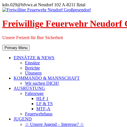
Skip
kdo.029@bfvwz.at
Neudorf 102 A-8211 Ilztal
to
content
Freiwillige Feuerwehr Neudorf
Unsere Freizeit für Ihre Sicherheit
Primary Menu
EINSÄTZE & NEWS
Einsätze
Berichte
Übungen
KOMMANDO & MANNSCHAFT
Wir suchen DICH!
AUSRÜSTUNG
Fahrzeuge
HLF 1
LF & TS
MTF-A
Feuerwehrhaus
JUGEND
☆ Unsere Jugend – Interesse? ☆