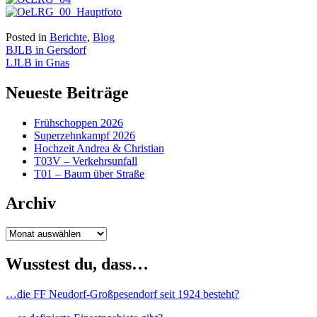
Posted in
Berichte
,
Blog
Beitragsnavigation
BJLB in Gersdorf
LJLB in Gnas
Neueste Beiträge
Frühschoppen 2026
Superzehnkampf 2026
Hochzeit Andrea & Christian
T03V – Verkehrsunfall
T01 – Baum über Straße
Archiv
Archiv
Wusstest du, dass…
…die FF Neudorf-Großpesendorf seit 1924 besteht?