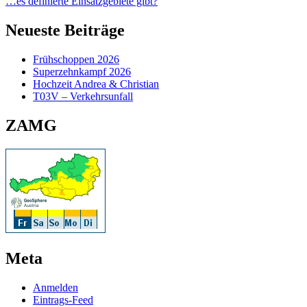
…es definierte Einsatzgebiete gibt?
Neueste Beiträge
Frühschoppen 2026
Superzehnkampf 2026
Hochzeit Andrea & Christian
T03V – Verkehrsunfall
ZAMG
Meta
Anmelden
Eintrags-Feed