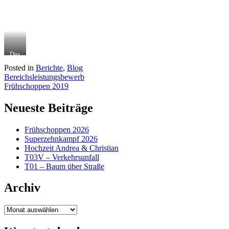
Das
muss
Posted in
Berichte
,
Blog
Liebe
Beitragsnavigation
Bereichsleistungsbewerb
sein
:*
Frühschoppen 2019
Neueste Beiträge
Frühschoppen 2026
Superzehnkampf 2026
Hochzeit Andrea & Christian
T03V – Verkehrsunfall
T01 – Baum über Straße
Archiv
Archiv