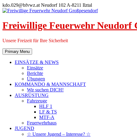
Skip
kdo.029@bfvwz.at
Neudorf 102 A-8211 Ilztal
to
content
Freiwillige Feuerwehr Neudorf
Unsere Freizeit für Ihre Sicherheit
Primary Menu
EINSÄTZE & NEWS
Einsätze
Berichte
Übungen
KOMMANDO & MANNSCHAFT
Wir suchen DICH!
AUSRÜSTUNG
Fahrzeuge
HLF 1
LF & TS
MTF-A
Feuerwehrhaus
JUGEND
☆ Unsere Jugend – Interesse? ☆