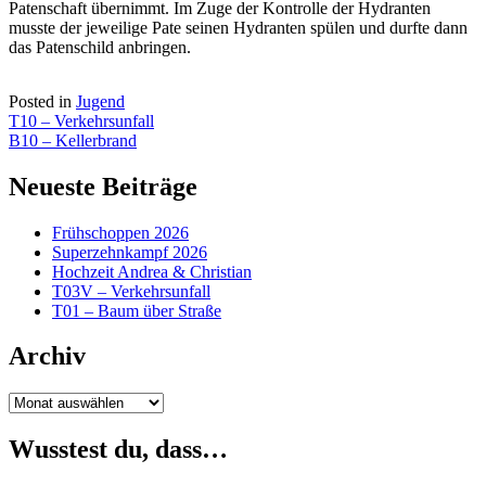
Patenschaft übernimmt. Im Zuge der Kontrolle der Hydranten
musste der jeweilige Pate seinen Hydranten spülen und durfte dann
das Patenschild anbringen.
Posted in
Jugend
Beitragsnavigation
T10 – Verkehrsunfall
B10 – Kellerbrand
Neueste Beiträge
Frühschoppen 2026
Superzehnkampf 2026
Hochzeit Andrea & Christian
T03V – Verkehrsunfall
T01 – Baum über Straße
Archiv
Archiv
Wusstest du, dass…