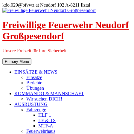
Skip
kdo.029@bfvwz.at
Neudorf 102 A-8211 Ilztal
to
content
Freiwillige Feuerwehr Neudorf
Großpesendorf
Unsere Freizeit für Ihre Sicherheit
Primary Menu
EINSÄTZE & NEWS
Einsätze
Berichte
Übungen
KOMMANDO & MANNSCHAFT
Wir suchen DICH!
AUSRÜSTUNG
Fahrzeuge
HLF 1
LF & TS
MTF-A
Feuerwehrhaus