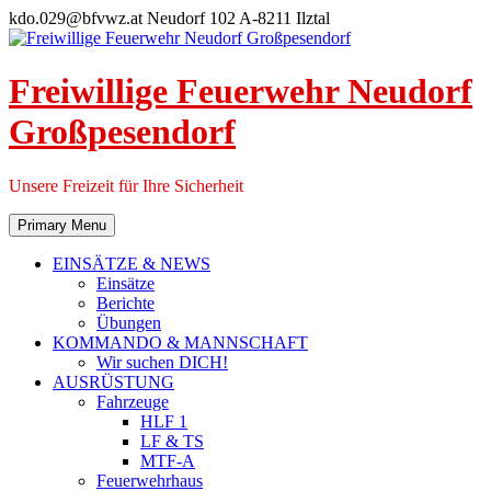
Skip
kdo.029@bfvwz.at
Neudorf 102 A-8211 Ilztal
to
content
Freiwillige Feuerwehr Neudorf
Großpesendorf
Unsere Freizeit für Ihre Sicherheit
Primary Menu
EINSÄTZE & NEWS
Einsätze
Berichte
Übungen
KOMMANDO & MANNSCHAFT
Wir suchen DICH!
AUSRÜSTUNG
Fahrzeuge
HLF 1
LF & TS
MTF-A
Feuerwehrhaus