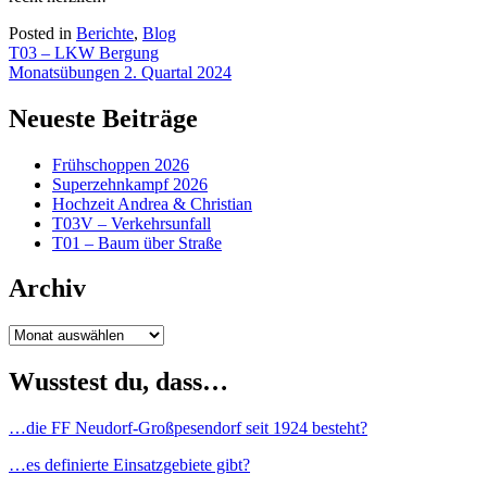
Posted in
Berichte
,
Blog
Beitragsnavigation
T03 – LKW Bergung
Monatsübungen 2. Quartal 2024
Neueste Beiträge
Frühschoppen 2026
Superzehnkampf 2026
Hochzeit Andrea & Christian
T03V – Verkehrsunfall
T01 – Baum über Straße
Archiv
Archiv
Wusstest du, dass…
…die FF Neudorf-Großpesendorf seit 1924 besteht?
…es definierte Einsatzgebiete gibt?