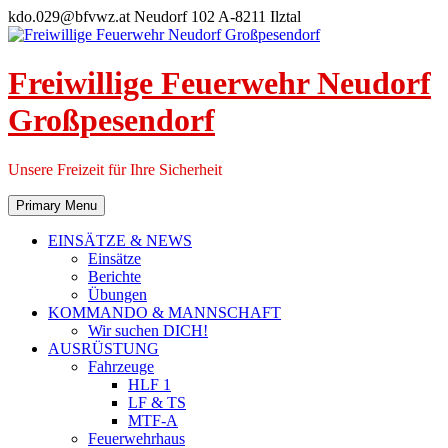
Skip
kdo.029@bfvwz.at
Neudorf 102 A-8211 Ilztal
to
content
Freiwillige Feuerwehr Neudorf
Großpesendorf
Unsere Freizeit für Ihre Sicherheit
Primary Menu
EINSÄTZE & NEWS
Einsätze
Berichte
Übungen
KOMMANDO & MANNSCHAFT
Wir suchen DICH!
AUSRÜSTUNG
Fahrzeuge
HLF 1
LF & TS
MTF-A
Feuerwehrhaus