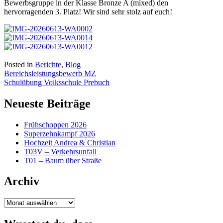
Bewerbsgruppe in der Klasse Bronze A (mixed) den
hervorragenden 3. Platz! Wir sind sehr stolz auf euch!
Posted in
Berichte
,
Blog
Beitragsnavigation
Bereichsleistungsbewerb MZ
Schulübung Volksschule Prebuch
Neueste Beiträge
Frühschoppen 2026
Superzehnkampf 2026
Hochzeit Andrea & Christian
T03V – Verkehrsunfall
T01 – Baum über Straße
Archiv
Archiv