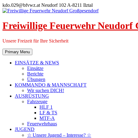
Skip
kdo.029@bfvwz.at
Neudorf 102 A-8211 Ilztal
to
content
Freiwillige Feuerwehr Neudorf
Unsere Freizeit für Ihre Sicherheit
Primary Menu
EINSÄTZE & NEWS
Einsätze
Berichte
Übungen
KOMMANDO & MANNSCHAFT
Wir suchen DICH!
AUSRÜSTUNG
Fahrzeuge
HLF 1
LF & TS
MTF-A
Feuerwehrhaus
JUGEND
☆ Unsere Jugend – Interesse? ☆