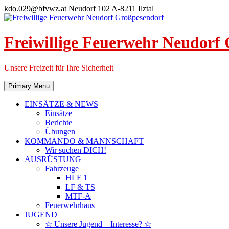
Skip
kdo.029@bfvwz.at
Neudorf 102 A-8211 Ilztal
to
content
Freiwillige Feuerwehr Neudorf
Unsere Freizeit für Ihre Sicherheit
Primary Menu
EINSÄTZE & NEWS
Einsätze
Berichte
Übungen
KOMMANDO & MANNSCHAFT
Wir suchen DICH!
AUSRÜSTUNG
Fahrzeuge
HLF 1
LF & TS
MTF-A
Feuerwehrhaus
JUGEND
☆ Unsere Jugend – Interesse? ☆