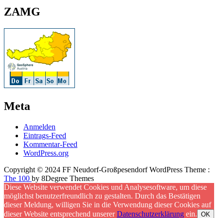
ZAMG
Meta
Anmelden
Eintrags-Feed
Kommentar-Feed
WordPress.org
Copyright © 2024 FF Neudorf-Großpesendorf WordPress Theme :
The 100
by 8Degree Themes
Diese Website verwendet Cookies und Analysesoftware, um diese
möglichst benutzerfreundlich zu gestalten. Durch das Bestätigen
dieser Meldung, willigen Sie in die Verwendung dieser Cookies auf
dieser Website entsprechend unserer
Datenschutzerklärung
ein.
OK