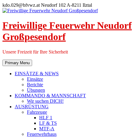
Skip
kdo.029@bfvwz.at
Neudorf 102 A-8211 Ilztal
to
content
Freiwillige Feuerwehr Neudorf
Großpesendorf
Unsere Freizeit für Ihre Sicherheit
Primary Menu
EINSÄTZE & NEWS
Einsätze
Berichte
Übungen
KOMMANDO & MANNSCHAFT
Wir suchen DICH!
AUSRÜSTUNG
Fahrzeuge
HLF 1
LF & TS
MTF-A
Feuerwehrhaus