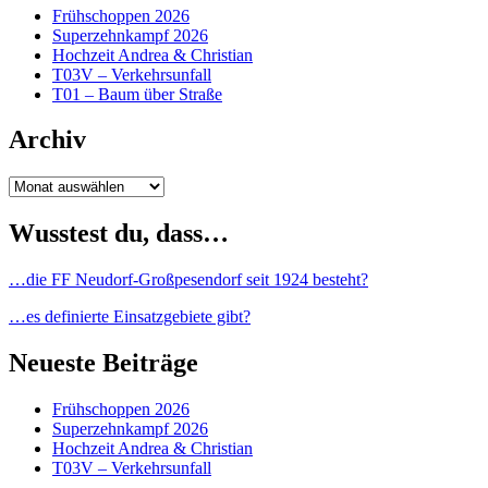
Frühschoppen 2026
Superzehnkampf 2026
Hochzeit Andrea & Christian
T03V – Verkehrsunfall
T01 – Baum über Straße
Archiv
Archiv
Wusstest du, dass…
…die FF Neudorf-Großpesendorf seit 1924 besteht?
…es definierte Einsatzgebiete gibt?
Neueste Beiträge
Frühschoppen 2026
Superzehnkampf 2026
Hochzeit Andrea & Christian
T03V – Verkehrsunfall