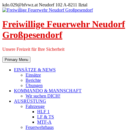
Skip
kdo.029@bfvwz.at
Neudorf 102 A-8211 Ilztal
to
content
Freiwillige Feuerwehr Neudorf
Großpesendorf
Unsere Freizeit für Ihre Sicherheit
Primary Menu
EINSÄTZE & NEWS
Einsätze
Berichte
Übungen
KOMMANDO & MANNSCHAFT
Wir suchen DICH!
AUSRÜSTUNG
Fahrzeuge
HLF 1
LF & TS
MTF-A
Feuerwehrhaus