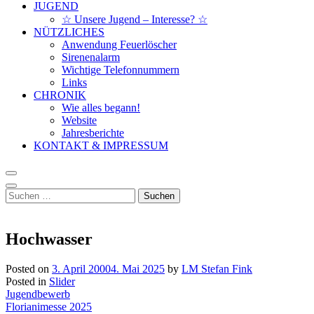
JUGEND
☆ Unsere Jugend – Interesse? ☆
NÜTZLICHES
Anwendung Feuerlöscher
Sirenenalarm
Wichtige Telefonnummern
Links
CHRONIK
Wie alles begann!
Website
Jahresberichte
KONTAKT & IMPRESSUM
Suchen
nach:
Hochwasser
Posted on
3. April 2000
4. Mai 2025
by
LM Stefan Fink
Posted in
Slider
Beitragsnavigation
Jugendbewerb
Florianimesse 2025