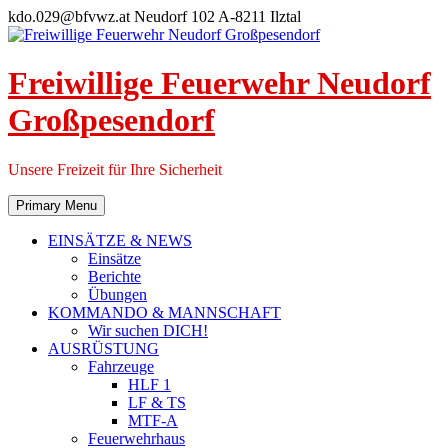
Skip
kdo.029@bfvwz.at
Neudorf 102 A-8211 Ilztal
to
content
Freiwillige Feuerwehr Neudorf
Großpesendorf
Unsere Freizeit für Ihre Sicherheit
Primary Menu
EINSÄTZE & NEWS
Einsätze
Berichte
Übungen
KOMMANDO & MANNSCHAFT
Wir suchen DICH!
AUSRÜSTUNG
Fahrzeuge
HLF 1
LF & TS
MTF-A
Feuerwehrhaus