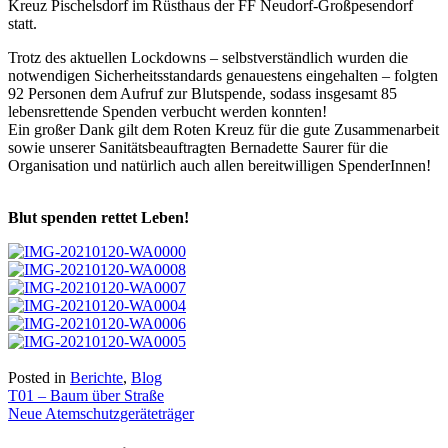
Kreuz Pischelsdorf im Rüsthaus der FF Neudorf-Großpesendorf
statt.
Trotz des aktuellen Lockdowns – selbstverständlich wurden die
notwendigen Sicherheitsstandards genauestens eingehalten – folgten
92 Personen dem Aufruf zur Blutspende, sodass insgesamt 85
lebensrettende Spenden verbucht werden konnten!
Ein großer Dank gilt dem Roten Kreuz für die gute Zusammenarbeit
sowie unserer Sanitätsbeauftragten Bernadette Saurer für die
Organisation und natürlich auch allen bereitwilligen SpenderInnen!
Blut spenden rettet Leben!
Posted in
Berichte
,
Blog
Beitragsnavigation
T01 – Baum über Straße
Neue Atemschutzgeräteträger