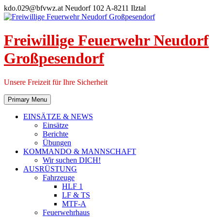
Skip
kdo.029@bfvwz.at
Neudorf 102 A-8211 Ilztal
to
content
Freiwillige Feuerwehr Neudorf
Großpesendorf
Unsere Freizeit für Ihre Sicherheit
Primary Menu
EINSÄTZE & NEWS
Einsätze
Berichte
Übungen
KOMMANDO & MANNSCHAFT
Wir suchen DICH!
AUSRÜSTUNG
Fahrzeuge
HLF 1
LF & TS
MTF-A
Feuerwehrhaus