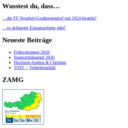
Wusstest du, dass…
…die FF Neudorf-Großpesendorf seit 1924 besteht?
…es definierte Einsatzgebiete gibt?
Neueste Beiträge
Frühschoppen 2026
Superzehnkampf 2026
Hochzeit Andrea & Christian
T03V – Verkehrsunfall
ZAMG