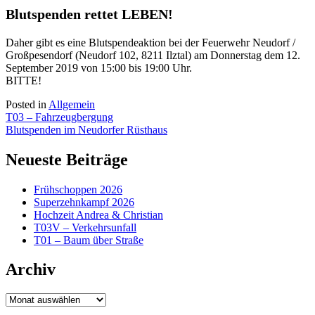
Blutspenden rettet LEBEN!
Daher gibt es eine Blutspendeaktion bei der Feuerwehr Neudorf /
Großpesendorf (Neudorf 102, 8211 Ilztal) am Donnerstag dem 12.
September 2019 von 15:00 bis 19:00 Uhr.
BITTE!
Posted in
Allgemein
Beitragsnavigation
T03 – Fahrzeugbergung
Blutspenden im Neudorfer Rüsthaus
Neueste Beiträge
Frühschoppen 2026
Superzehnkampf 2026
Hochzeit Andrea & Christian
T03V – Verkehrsunfall
T01 – Baum über Straße
Archiv
Archiv