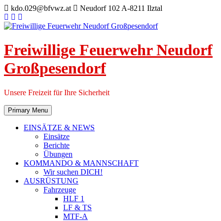
Skip
kdo.029@bfvwz.at
Neudorf 102 A-8211 Ilztal
to
content
Freiwillige Feuerwehr Neudorf
Großpesendorf
Unsere Freizeit für Ihre Sicherheit
Primary Menu
EINSÄTZE & NEWS
Einsätze
Berichte
Übungen
KOMMANDO & MANNSCHAFT
Wir suchen DICH!
AUSRÜSTUNG
Fahrzeuge
HLF 1
LF & TS
MTF-A