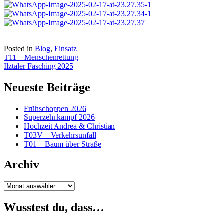
Posted in
Blog
,
Einsatz
Beitragsnavigation
T11 – Menschenrettung
Ilztaler Fasching 2025
Neueste Beiträge
Frühschoppen 2026
Superzehnkampf 2026
Hochzeit Andrea & Christian
T03V – Verkehrsunfall
T01 – Baum über Straße
Archiv
Archiv
Wusstest du, dass…