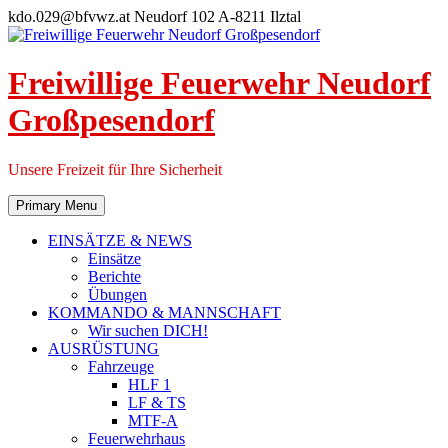
Skip
kdo.029@bfvwz.at
Neudorf 102 A-8211 Ilztal
to
content
Freiwillige Feuerwehr Neudorf
Großpesendorf
Unsere Freizeit für Ihre Sicherheit
Primary Menu
EINSÄTZE & NEWS
Einsätze
Berichte
Übungen
KOMMANDO & MANNSCHAFT
Wir suchen DICH!
AUSRÜSTUNG
Fahrzeuge
HLF 1
LF & TS
MTF-A
Feuerwehrhaus