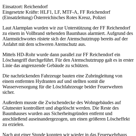
Einsatzort: Reichendorf
Eingesetzte Kräfte: HLF1, LF, MTF-A, FF Reichendorf
(Einsatzleitung) Österreichisches Rotes Kreuz, Polizei
Laut Alarmplan wurden wir zur Unterstützung der FF Reichendorf
zu einem in Vollbrand stehenden Baumhaus alarmiert. Aufgrund des
Alarmstichwortes rüstete sich der Atemschutztrupp bereits auf der
Anfahrt mit dem schweren Atemschutz aus.
Mittels HD-Rohr wurde dann parallel zur FF Reichendorf ein
Löschangriff durchgeführt. Für den Atemschutztrupp galt es in erster
Linie das angrenzende Gebäude zu schützen.
Die nachrückenden Fahrzeuge bauten eine Zubringleitung von
einem entfernten Hydranten auf und stellten somit die
Wasserversorgung für die Löschfahrzeuge beider Feuerwehren
sicher.
Außerdem musste die Zwischendecke des Wohngebäudes auf
Glutnester kontrolliert und abgelöscht werden. Die Reste des
Baumhauses wurden aus Sicherheitsgründen entfernt und
anschließend auseinandergezogen, um einen größeren Löscheffekt
zu erzielen.
Nach gut einer Stunde konnten wir wieder in das Feuerwehrhaus