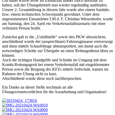
Um unser Know-How im Einsatzfall immer frisch abrufbar zu
haben, soll der Übungsbetrieb nun wieder regelmäßig stattfinden.
Unsere 2. Gesamtübung in diesem Jahr wurde also einem Sanitäts-
bzw. einem technischen Schwerpunkt gewidmet. Unter dem
angenommenen Einsatzleiter LM d. F. Christian Wiesenhofer, wurde
am Samstag, den 24. April ein Verkehrsunfallsszenario mit einer
verletzten Person beübt.
Zunächst galt es die „Unfallstelle“ sowie den PKW abzusichern,
anschließend wurde der (ansprechbare) Fahrzeuginsasse erstversorgt
und dann mittels Schaufeltrage abtransportiert, um damit auch die
notwendigen Schritte zur Übergabe an einen Rettungsdienst üben zu
können.
Auch die richtigen Handgriffe und Schnitte im Umgang mit dem
Kombi-Rettungsgerät bei einem Verkehrsunfall mit eingeklemmter
Person sowie die Bergung des KFZs mittels Seilwinde, kamen im
Rahmen der Übung nicht zu kurz.
Abschließend wurde diese noch nachbesprochen.
Ein Danke an dieser Stelle nochmals an alle
Übungsverantwortlichen für die Ausarbeitung und Organisation!