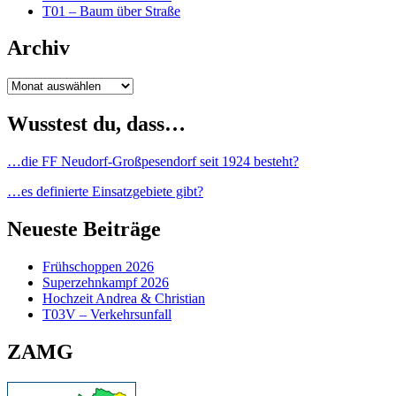
T01 – Baum über Straße
Archiv
Archiv
Wusstest du, dass…
…die FF Neudorf-Großpesendorf seit 1924 besteht?
…es definierte Einsatzgebiete gibt?
Neueste Beiträge
Frühschoppen 2026
Superzehnkampf 2026
Hochzeit Andrea & Christian
T03V – Verkehrsunfall
ZAMG