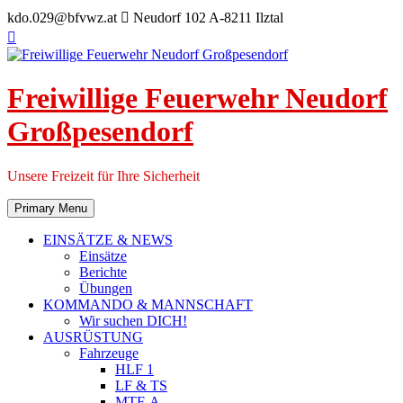
Skip
kdo.029@bfvwz.at
Neudorf 102 A-8211 Ilztal
to
content
Freiwillige Feuerwehr Neudorf
Großpesendorf
Unsere Freizeit für Ihre Sicherheit
Primary Menu
EINSÄTZE & NEWS
Einsätze
Berichte
Übungen
KOMMANDO & MANNSCHAFT
Wir suchen DICH!
AUSRÜSTUNG
Fahrzeuge
HLF 1
LF & TS
MTF-A