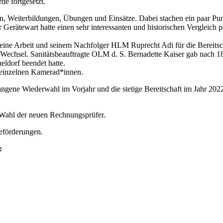
de fortgesetzt.
ten, Weiterbildungen, Übungen und Einsätze. Dabei stachen ein paar Pu
Gerätewart hatte einen sehr interessanten und historischen Vergleich 
e Arbeit und seinem Nachfolger HLM Ruprecht Adi für die Bereitsch
en Wechsel. Sanitätsbeauftragte OLM d. S. Bernadette Kaiser gab nach 
eldorf beendet hatte.
n einzelnen Kamerad*innen.
angene Wiederwahl im Vorjahr und die stetige Bereitschaft im Jahr 20
e Wahl der neuen Rechnungsprüfer.
eförderungen.
: