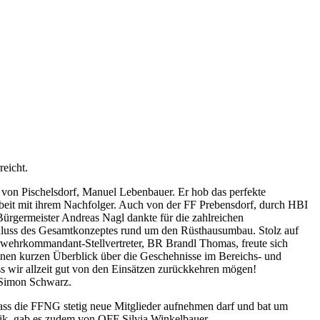
eicht.
on Pischelsdorf, Manuel Lebenbauer. Er hob das perfekte
beit mit ihrem Nachfolger. Auch von der FF Prebensdorf, durch HBI
ürgermeister Andreas Nagl dankte für die zahlreichen
schluss des Gesamtkonzeptes rund um den Rüsthausumbau. Stolz auf
rwehrkommandant-Stellvertreter, BR Brandl Thomas, freute sich
inen kurzen Überblick über die Geschehnisse im Bereichs- und
 wir allzeit gut von den Einsätzen zurückkehren mögen!
 Simon Schwarz.
dass die FFNG stetig neue Mitglieder aufnehmen darf und bat um
nik, gab es zudem von OFF Silvia Winkelbauer.