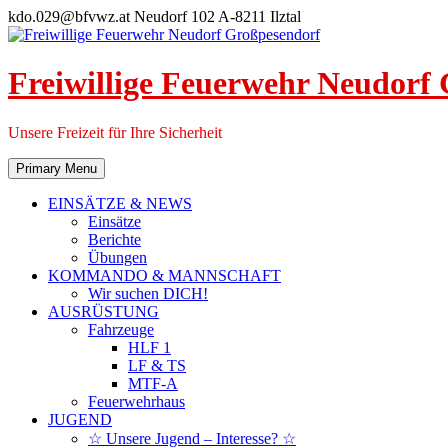
Skip
kdo.029@bfvwz.at
Neudorf 102 A-8211 Ilztal
to
content
Freiwillige Feuerwehr Neudorf
Unsere Freizeit für Ihre Sicherheit
Primary Menu
EINSÄTZE & NEWS
Einsätze
Berichte
Übungen
KOMMANDO & MANNSCHAFT
Wir suchen DICH!
AUSRÜSTUNG
Fahrzeuge
HLF 1
LF & TS
MTF-A
Feuerwehrhaus
JUGEND
☆ Unsere Jugend – Interesse? ☆