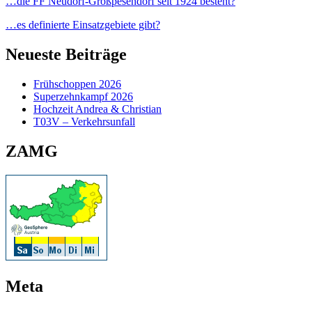
…die FF Neudorf-Großpesendorf seit 1924 besteht?
…es definierte Einsatzgebiete gibt?
Neueste Beiträge
Frühschoppen 2026
Superzehnkampf 2026
Hochzeit Andrea & Christian
T03V – Verkehrsunfall
ZAMG
Meta