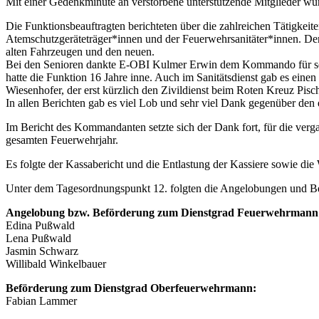
Mit einer Gedenkminute an verstorbene unterstützende Mitglieder wur
Die Funktionsbeauftragten berichteten über die zahlreichen Tätigkei
Atemschutzgeräteträger*innen und der Feuerwehrsanitäter*innen. Der 
alten Fahrzeugen und den neuen.
Bei den Senioren dankte E-OBI Kulmer Erwin dem Kommando für sein
hatte die Funktion 16 Jahre inne. Auch im Sanitätsdienst gab es ein
Wiesenhofer, der erst kürzlich den Zivildienst beim Roten Kreuz Pisch
In allen Berichten gab es viel Lob und sehr viel Dank gegenüber de
Im Bericht des Kommandanten setzte sich der Dank fort, für die verg
gesamten Feuerwehrjahr.
Es folgte der Kassabericht und die Entlastung der Kassiere sowie di
Unter dem Tagesordnungspunkt 12. folgten die Angelobungen und B
Angelobung bzw. Beförderung zum Dienstgrad Feuerwehrmann
Edina Pußwald
Lena Pußwald
Jasmin Schwarz
Willibald Winkelbauer
Beförderung zum Dienstgrad Oberfeuerwehrmann:
Fabian Lammer