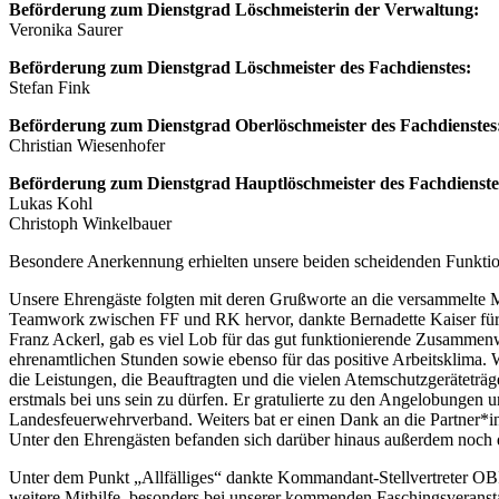
Beförderung zum Dienstgrad Löschmeisterin der Verwaltung:
Veronika Saurer
Beförderung zum Dienstgrad Löschmeister des Fachdienstes:
Stefan Fink
Beförderung zum Dienstgrad Oberlöschmeister des Fachdienstes
Christian Wiesenhofer
Beförderung zum Dienstgrad Hauptlöschmeister des Fachdienste
Lukas Kohl
Christoph Winkelbauer
Besondere Anerkennung erhielten unsere beiden scheidenden Funkti
Unsere Ehrengäste folgten mit deren Grußworte an die versammelte
Teamwork zwischen FF und RK hervor, dankte Bernadette Kaiser für i
Franz Ackerl, gab es viel Lob für das gut funktionierende Zusammen
ehrenamtlichen Stunden sowie ebenso für das positive Arbeitsklima.
die Leistungen, die Beauftragten und die vielen Atemschutzgerätetr
erstmals bei uns sein zu dürfen. Er gratulierte zu den Angelobunge
Landesfeuerwehrverband. Weiters bat er einen Dank an die Partner*
Unter den Ehrengästen befanden sich darüber hinaus außerdem noch 
Unter dem Punkt „Allfälliges“ dankte Kommandant-Stellvertreter OBI 
weitere Mithilfe, besonders bei unserer kommenden Faschingsveranst