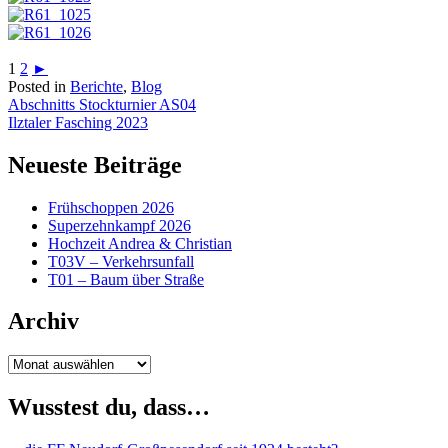
1
2
►
Posted in
Berichte
,
Blog
Beitragsnavigation
Abschnitts Stockturnier AS04
Ilztaler Fasching 2023
Neueste Beiträge
Frühschoppen 2026
Superzehnkampf 2026
Hochzeit Andrea & Christian
T03V – Verkehrsunfall
T01 – Baum über Straße
Archiv
Archiv
Wusstest du, dass…