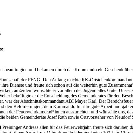
:
s:
onsbeauftragten und bekamen durch das Kommando ein Geschenk überr
 Mannschaft der FFNG. Den Anfang machte RK-Ortstellenkommandant v
hre Dienste und freute sich schon auf die weiterhin gute Zusammenar
wirken, außerdem wünschte er vor allem der Jugend alles Gute. Unser B
 Weiter bekräftigte er die Entscheidung des Gemeinderates für den Be
äger, war der Abschnittskommandant ABI Mayer Karl. Der Bereichsfeue
n und den Beförderungen, dem Kommando für ihre gute Arbeit und gab e
innen der Feuerwehrkamerad*innen auszurichten und wünschte uns, dass
die beiden Gemeinderäte Josef Rath sowie Ortsvorsteher von Neudorf
Preininger Andreas allen für das Feuerwehrjahr, freute sich darüber, 
altung. Einen Aufruf zur Mitwirkung bei der geplanten 100-Jahr-Chro