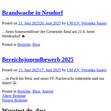
Brandwache in Neudorf
Posted on
21. Juni 2025
26. Juni 2025
by
LM d.V. Veronika Saurer
…beim Sonnwendfeuer der Gemeinde Ilztal am 21.6. beim
Weidendorf 🔥
Posted in
Berichte
,
Blog
Bereichsjugendbewerb 2025
Posted on
15. Juni 2025
17. Juni 2025
by
LM d.V. Veronika Saurer
…in Puch bei Weiz und unser FF-Nachwuchs mittendrin statt nur
dabei! 🥳
Posted in
Berichte
,
Blog
,
Jugend
Beitragsnavigation
Ältere Beiträge
Neuere Beiträge
Wusstest du, dass…