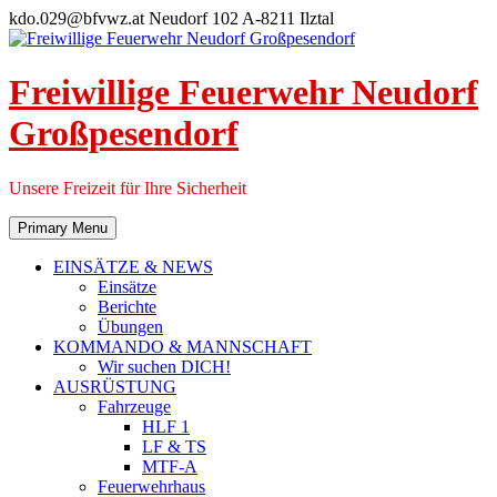
Skip
kdo.029@bfvwz.at
Neudorf 102 A-8211 Ilztal
to
content
Freiwillige Feuerwehr Neudorf
Großpesendorf
Unsere Freizeit für Ihre Sicherheit
Primary Menu
EINSÄTZE & NEWS
Einsätze
Berichte
Übungen
KOMMANDO & MANNSCHAFT
Wir suchen DICH!
AUSRÜSTUNG
Fahrzeuge
HLF 1
LF & TS
MTF-A
Feuerwehrhaus