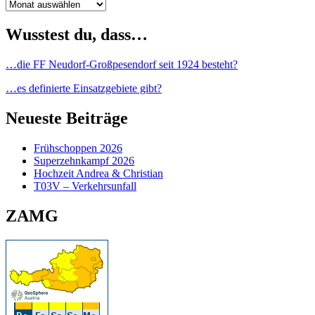
Archiv
Wusstest du, dass…
…die FF Neudorf-Großpesendorf seit 1924 besteht?
…es definierte Einsatzgebiete gibt?
Neueste Beiträge
Frühschoppen 2026
Superzehnkampf 2026
Hochzeit Andrea & Christian
T03V – Verkehrsunfall
ZAMG