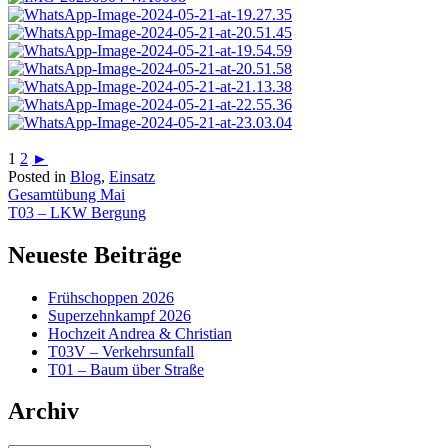
1
2
►
Posted in
Blog
,
Einsatz
Beitragsnavigation
Gesamtübung Mai
T03 – LKW Bergung
Neueste Beiträge
Frühschoppen 2026
Superzehnkampf 2026
Hochzeit Andrea & Christian
T03V – Verkehrsunfall
T01 – Baum über Straße
Archiv