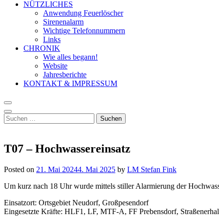
NÜTZLICHES
Anwendung Feuerlöscher
Sirenenalarm
Wichtige Telefonnummern
Links
CHRONIK
Wie alles begann!
Website
Jahresberichte
KONTAKT & IMPRESSUM
Suchen
nach:
T07 – Hochwassereinsatz
Posted on
21. Mai 2024
4. Mai 2025
by
LM Stefan Fink
Um kurz nach 18 Uhr wurde mittels stiller Alarmierung der Hochwasse
Einsatzort: Ortsgebiet Neudorf, Großpesendorf
Eingesetzte Kräfte: HLF1, LF, MTF-A, FF Prebensdorf, Straßenerha