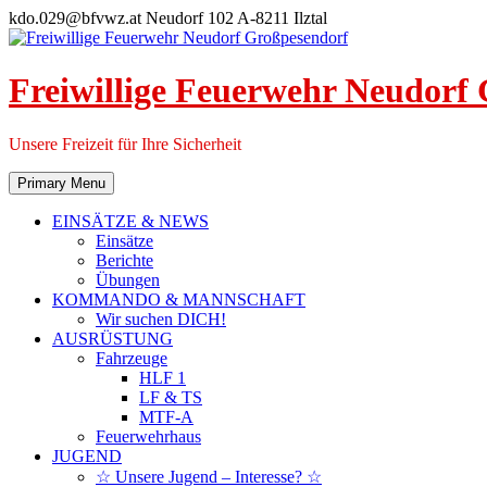
Skip
kdo.029@bfvwz.at
Neudorf 102 A-8211 Ilztal
to
content
Freiwillige Feuerwehr Neudorf
Unsere Freizeit für Ihre Sicherheit
Primary Menu
EINSÄTZE & NEWS
Einsätze
Berichte
Übungen
KOMMANDO & MANNSCHAFT
Wir suchen DICH!
AUSRÜSTUNG
Fahrzeuge
HLF 1
LF & TS
MTF-A
Feuerwehrhaus
JUGEND
☆ Unsere Jugend – Interesse? ☆