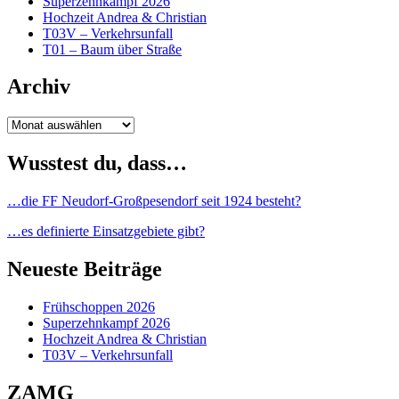
Superzehnkampf 2026
Hochzeit Andrea & Christian
T03V – Verkehrsunfall
T01 – Baum über Straße
Archiv
Archiv
Wusstest du, dass…
…die FF Neudorf-Großpesendorf seit 1924 besteht?
…es definierte Einsatzgebiete gibt?
Neueste Beiträge
Frühschoppen 2026
Superzehnkampf 2026
Hochzeit Andrea & Christian
T03V – Verkehrsunfall
ZAMG