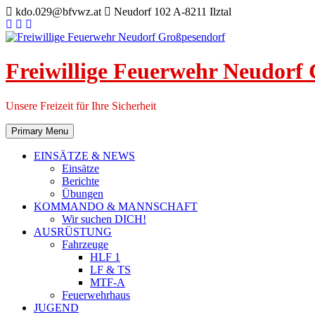
Skip
kdo.029@bfvwz.at
Neudorf 102 A-8211 Ilztal
to
content
Freiwillige Feuerwehr Neudorf
Unsere Freizeit für Ihre Sicherheit
Primary Menu
EINSÄTZE & NEWS
Einsätze
Berichte
Übungen
KOMMANDO & MANNSCHAFT
Wir suchen DICH!
AUSRÜSTUNG
Fahrzeuge
HLF 1
LF & TS
MTF-A
Feuerwehrhaus
JUGEND