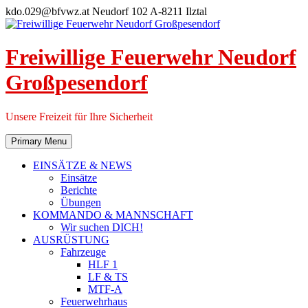
Skip
kdo.029@bfvwz.at
Neudorf 102 A-8211 Ilztal
to
content
Freiwillige Feuerwehr Neudorf
Großpesendorf
Unsere Freizeit für Ihre Sicherheit
Primary Menu
EINSÄTZE & NEWS
Einsätze
Berichte
Übungen
KOMMANDO & MANNSCHAFT
Wir suchen DICH!
AUSRÜSTUNG
Fahrzeuge
HLF 1
LF & TS
MTF-A
Feuerwehrhaus