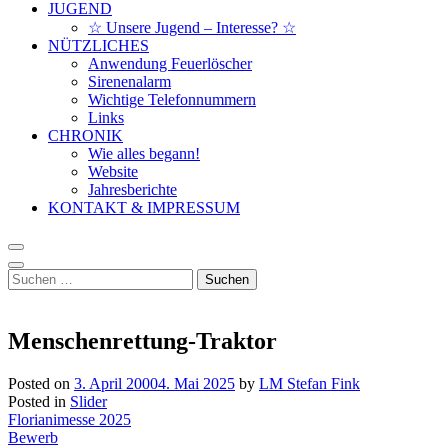
JUGEND
☆ Unsere Jugend – Interesse? ☆
NÜTZLICHES
Anwendung Feuerlöscher
Sirenenalarm
Wichtige Telefonnummern
Links
CHRONIK
Wie alles begann!
Website
Jahresberichte
KONTAKT & IMPRESSUM
Suchen
nach:
Menschenrettung-Traktor
Posted on
3. April 2000
4. Mai 2025
by
LM Stefan Fink
Posted in
Slider
Beitragsnavigation
Florianimesse 2025
Bewerb