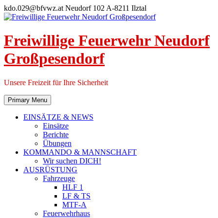
Skip
kdo.029@bfvwz.at
Neudorf 102 A-8211 Ilztal
to
content
Freiwillige Feuerwehr Neudorf
Großpesendorf
Unsere Freizeit für Ihre Sicherheit
Primary Menu
EINSÄTZE & NEWS
Einsätze
Berichte
Übungen
KOMMANDO & MANNSCHAFT
Wir suchen DICH!
AUSRÜSTUNG
Fahrzeuge
HLF 1
LF & TS
MTF-A
Feuerwehrhaus