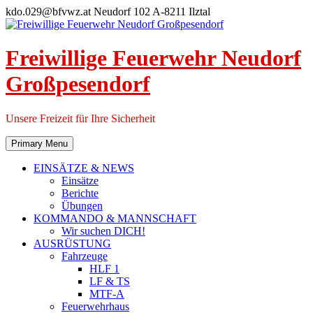
Skip
kdo.029@bfvwz.at
Neudorf 102 A-8211 Ilztal
to
content
Freiwillige Feuerwehr Neudorf
Großpesendorf
Unsere Freizeit für Ihre Sicherheit
Primary Menu
EINSÄTZE & NEWS
Einsätze
Berichte
Übungen
KOMMANDO & MANNSCHAFT
Wir suchen DICH!
AUSRÜSTUNG
Fahrzeuge
HLF 1
LF & TS
MTF-A
Feuerwehrhaus